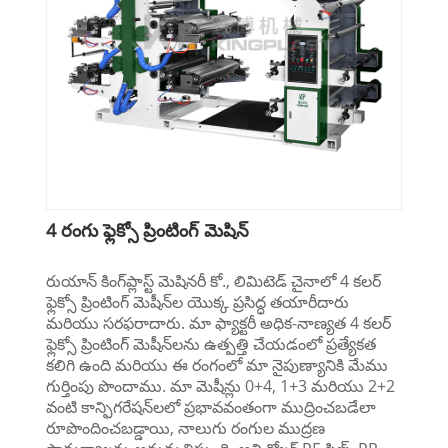
4 రంగు ఫ్లెక్సో ప్రింటింగ్ మెషిన్
రుయాన్ కింగ్‌ప్లాస్ట్ మెషినరీ కో., లిమిటెడ్ చైనాలో 4 కలర్
ఫ్లెక్సో ప్రింటింగ్ మెషీన్‌ల యొక్క ప్రసిద్ధ తయారీదారు
మరియు సరఫరాదారు. మా ఫ్యాక్టరీ అధిక-నాణ్యత 4 కలర్
ఫ్లెక్సో ప్రింటింగ్ మెషీన్‌లను ఉత్పత్తి చేయడంలో ప్రత్యేకత
కలిగి ఉంది మరియు ఈ రంగంలో మా నైపుణ్యానికి మేము
గుర్తింపు పొందాము. మా మెషీన్లు 0+4, 1+3 మరియు 2+2
వంటి కాన్ఫిగరేషన్‌లలో ప్రభావవంతంగా ముద్రించబడేలా
రూపొందించబడ్డాయి, నాలుగు రంగుల ముద్రణ