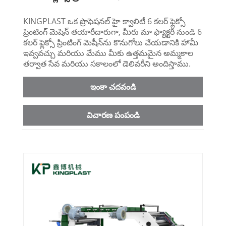
KINGPLAST ఒక ప్రొఫెషనల్ హై క్వాలిటీ 6 కలర్ ఫ్లెక్సో
ప్రింటింగ్ మెషిన్ తయారీదారుగా, మీరు మా ఫ్యాక్టరీ నుండి 6
కలర్ ఫ్లెక్సో ప్రింటింగ్ మెషీన్‌ను కొనుగోలు చేయడానికి హామీ
ఇవ్వవచ్చు మరియు మేము మీకు ఉత్తమమైన అమ్మకాల
తర్వాత సేవ మరియు సకాలంలో డెలివరీని అందిస్తాము.
ఇంకా చదవండి
విచారణ పంపండి