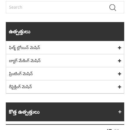
ఉత్పత్తులు
ఫిల్మ్ బ్లోయిన్ మెషిన్
బ్యాగ్ మేకింగ్ మెషిన్
ప్రింటింగ్ మెషిన్
రీసైక్లింగ్ మెషిన్
కొత్త ఉత్పత్తులు