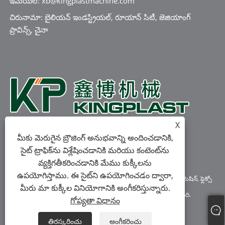
ఇమెయిల్: xb@kingplastmachine.com
చిరునామా: బైలియన్ ఇండస్ట్రియల్, రూయాన్ సిటీ, జెజియాంగ్
ప్రావిన్స్, చైనా
X
మీకు మెరుగైన బ్రౌజింగ్ అనుభవాన్ని అందించడానికి,
సైట్ ట్రాఫిక్‌ను విశ్లేషించడానికి మరియు కంటెంట్‌ను
వ్యక్తిగతీకరించడానికి మేము కుక్కీలను
ఉపయోగిస్తాము. ఈ సైట్‌ని ఉపయోగించడం ద్వారా,
కాపీరైట్ © 2023 రూయాన్ కింగ్‌ప్లాస్ట్ మెషినరీ కో., లిమిటెడ్ - ఫిల్మ్ బ్లోయింగ్ మెషిన్, ఫ్లెక్సో
మీరు మా కుక్కీల వినియోగానికి అంగీకరిస్తున్నారు.
ప్రింటింగ్ మెషిన్, బ్యాగ్ మేకింగ్ మెషిన్ - అన్ని హక్కులూ ప్రత్యేకించుకోవడమైనది.
గోప్యతా విధానం
Links
Sitemap
RSS
XML
గోప్యతా విధానం
తిరస్కరించు
అంగీకరించు