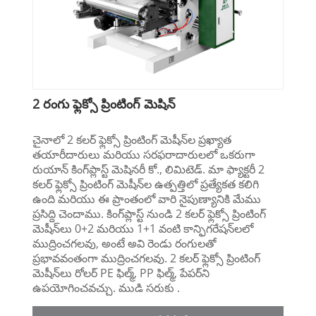
2 రంగు ఫ్లెక్సో ప్రింటింగ్ మెషిన్
చైనాలో 2 కలర్ ఫ్లెక్సో ప్రింటింగ్ మెషీన్‌ల ప్రఖ్యాత
తయారీదారులు మరియు సరఫరాదారులలో ఒకరుగా
రుయాన్ కింగ్‌ప్లాస్ట్ మెషినరీ కో., లిమిటెడ్. మా ఫ్యాక్టరీ 2
కలర్ ఫ్లెక్సో ప్రింటింగ్ మెషీన్‌ల ఉత్పత్తిలో ప్రత్యేకత కలిగి
ఉంది మరియు ఈ ప్రాంతంలో వారి నైపుణ్యానికి మేము
ప్రసిద్ది చెందాము. కింగ్‌ప్లాస్ట్ నుండి 2 కలర్ ఫ్లెక్సో ప్రింటింగ్
మెషీన్‌లు 0+2 మరియు 1+1 వంటి కాన్ఫిగరేషన్‌లలో
ముద్రించగలవు, అంటే అవి రెండు రంగులతో
ప్రభావవంతంగా ముద్రించగలవు. 2 కలర్ ఫ్లెక్సో ప్రింటింగ్
మెషీన్‌లు రోలర్ PE ఫిల్మ్, PP ఫిల్మ్, పేపర్‌ని
ఉపయోగించవచ్చు. ముడి సరుకు .