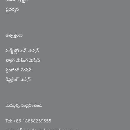
ప్రదర్శన
ఉత్పత్తులు
ఫిల్మ్ బ్లోయిన్ మెషిన్
బ్యాగ్ మేకింగ్ మెషిన్
ప్రింటింగ్ మెషిన్
రీసైక్లింగ్ మెషిన్
మమ్మల్ని సంప్రదించండి
Tel: +86-18868259555