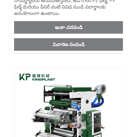
సామర్థ్యాలను అనుమతిస్తుంది. అవి రోలర్ PE ఫిల్మ్, PP
ఫిల్మ్ మరియు పేపర్ వంటి వివిధ ముడి పదార్థాలకు
అనుకూలంగా ఉంటాయి.
ఇంకా చదవండి
విచారణ పంపండి