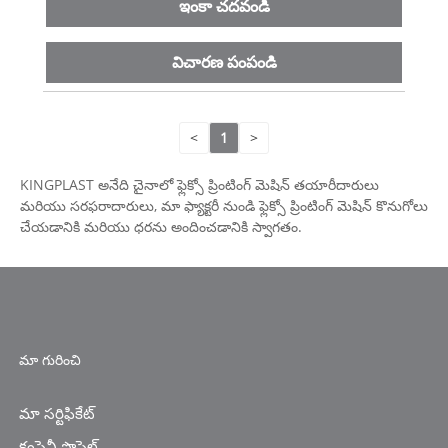
ఇంకా చదవండి
విచారణ పంపండి
<
1
>
KINGPLAST అనేది చైనాలో ఫ్లెక్సో ప్రింటింగ్ మెషిన్ తయారీదారులు
మరియు సరఫరాదారులు, మా ఫ్యాక్టరీ నుండి ఫ్లెక్సో ప్రింటింగ్ మెషిన్ కొనుగోలు
చేయడానికి మరియు ధరను అందించడానికి స్వాగతం.
మా గురించి
మా సర్టిఫికేట్
కంపెనీ ప్రొఫైల్