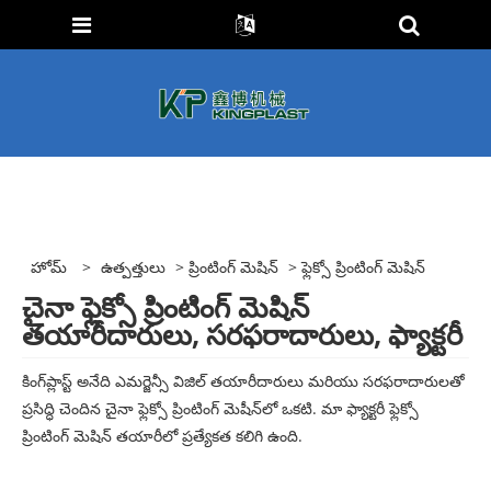
హోమ్
>
ఉత్పత్తులు
>
ప్రింటింగ్ మెషిన్
> ఫ్లెక్సో ప్రింటింగ్ మెషిన్
చైనా ఫ్లెక్సో ప్రింటింగ్ మెషిన్
తయారీదారులు, సరఫరాదారులు, ఫ్యాక్టరీ
కింగ్‌ప్లాస్ట్ అనేది ఎమర్జెన్సీ విజిల్ తయారీదారులు మరియు సరఫరాదారులతో
ప్రసిద్ధి చెందిన చైనా ఫ్లెక్సో ప్రింటింగ్ మెషీన్‌లో ఒకటి. మా ఫ్యాక్టరీ ఫ్లెక్సో
ప్రింటింగ్ మెషిన్ తయారీలో ప్రత్యేకత కలిగి ఉంది.