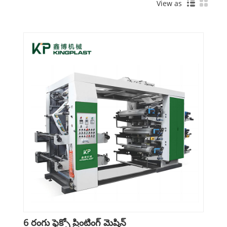
View as
6 రంగు ఫ్లెక్సో ప్రింటింగ్ మెషిన్