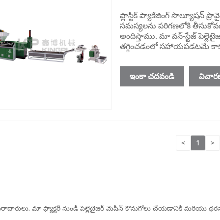
ప్లాస్టిక్ ప్యాకేజింగ్ సొల్యూషన్ ప
సమస్యలను పరిగణలోకి తీసుకోవడమే క
అందిస్తాము. మా వన్-స్టేజ్ పెల్లెటైజర
తగ్గించడంలో సహాయపడటమే కాకు
ఇంకా చదవండి
విచార
<
1
>
ారులు, మా ఫ్యాక్టరీ నుండి పెల్లెటైజర్ మెషిన్ కొనుగోలు చేయడానికి మరియు ధర